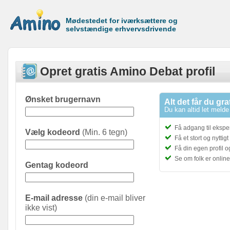
Mødestedet for iværksættere og
selvstændige erhvervsdrivende
Opret gratis Amino Debat profil
Ønsket brugernavn
Alt det får du gra
Du kan altid let melde 
Få adgang til ekspe
Vælg kodeord
(Min. 6 tegn)
Få et stort og nyttig
Få din egen profil 
Se om folk er onlin
Gentag kodeord
E-mail adresse
(din e-mail bliver
ikke vist)