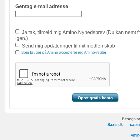
Gentag e-mail adresse
Ja tak, tilmeld mig Amino Nyhedsbrev (Du kan nemt f
igen.)
Send mig opdateringer til mit medlemskab
Som bruger på Amino accepterer jeg Amino-regler
Besøg vor
Saxis.dk
capin
Amino