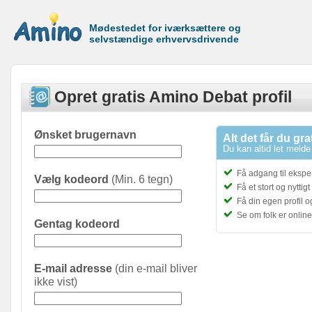
Mødestedet for iværksættere og
selvstændige erhvervsdrivende
Opret gratis Amino Debat profil
Ønsket brugernavn
Alt det får du gra
Du kan altid let melde 
Få adgang til ekspe
Vælg kodeord
(Min. 6 tegn)
Få et stort og nyttig
Få din egen profil 
Se om folk er onlin
Gentag kodeord
E-mail adresse
(din e-mail bliver
ikke vist)