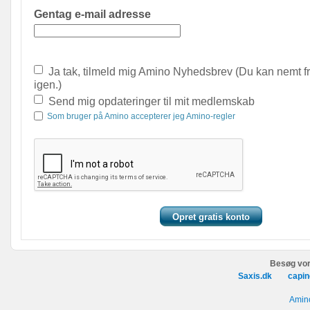
Gentag e-mail adresse
Ja tak, tilmeld mig Amino Nyhedsbrev (Du kan nemt f
igen.)
Send mig opdateringer til mit medlemskab
Som bruger på Amino accepterer jeg Amino-regler
Besøg vor
Saxis.dk
capin
Amino