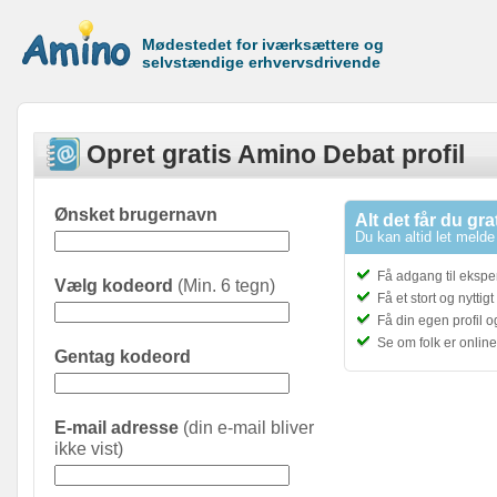
Mødestedet for iværksættere og
selvstændige erhvervsdrivende
Opret gratis Amino Debat profil
Ønsket brugernavn
Alt det får du gra
Du kan altid let melde 
Få adgang til ekspe
Vælg kodeord
(Min. 6 tegn)
Få et stort og nyttig
Få din egen profil 
Se om folk er onlin
Gentag kodeord
E-mail adresse
(din e-mail bliver
ikke vist)