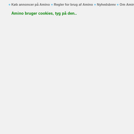
Køb annoncer på Amino
Regler for brug af Amino
Nyhedsbrev
Om Ami
Amino bruger cookies, tyg på den..