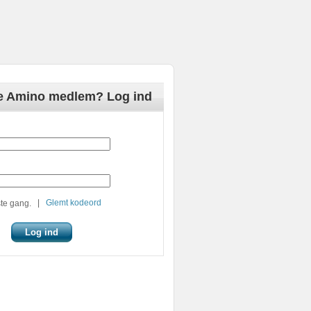
de Amino medlem? Log ind
|
Glemt kodeord
te gang.