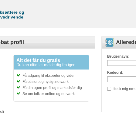
rksættere og
rvsdrivende
bat profil
Allere
Brugernavn
:
Alt det får du gratis
Du kan altid let melde dig fra igen
Kodeord
:
Få adgang til eksperter og viden
Få et stort og nyttigt netværk
Få din egen profil og markedsfør dig
Husk mig næs
Se om folk er online og netværk
st)