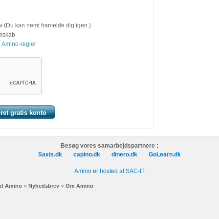
v (Du kan nemt framelde dig igen.)
emskab
 Amino-regler
Besøg vores samarbejdspartnere :
Saxis.dk
capino.dk
dinero.dk
GoLearn.dk
Amino er hosted af SAC-IT
 af Amino
Nyhedsbrev
Om Amino