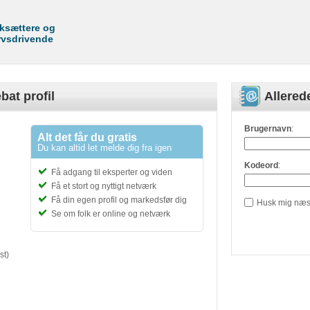
rksættere og
rvsdrivende
bat profil
Allere
Brugernavn
:
Alt det får du gratis
Du kan altid let melde dig fra igen
Kodeord
:
Få adgang til eksperter og viden
Få et stort og nyttigt netværk
Få din egen profil og markedsfør dig
Husk mig næs
Se om folk er online og netværk
st)