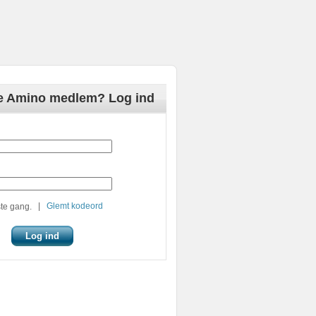
de Amino medlem? Log ind
|
Glemt kodeord
te gang.