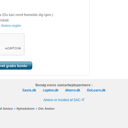
v (Du kan nemt framelde dig igen.)
emskab
 Amino-regler
Besøg vores samarbejdspartnere :
Saxis.dk
capino.dk
dinero.dk
GoLearn.dk
Amino er hosted af SAC-IT
 af Amino
Nyhedsbrev
Om Amino