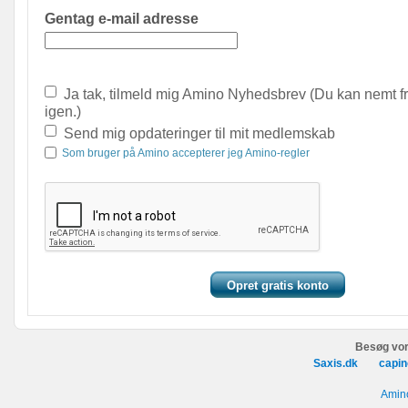
Gentag e-mail adresse
Ja tak, tilmeld mig Amino Nyhedsbrev (Du kan nemt f
igen.)
Send mig opdateringer til mit medlemskab
Som bruger på Amino accepterer jeg Amino-regler
Besøg vor
Saxis.dk
capin
Amino