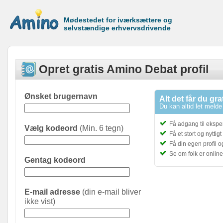
Mødestedet for iværksættere og
selvstændige erhvervsdrivende
Opret gratis Amino Debat profil
Ønsket brugernavn
Alt det får du gra
Du kan altid let melde 
Få adgang til ekspe
Vælg kodeord
(Min. 6 tegn)
Få et stort og nyttig
Få din egen profil 
Se om folk er onlin
Gentag kodeord
E-mail adresse
(din e-mail bliver
ikke vist)