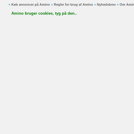
Køb annoncer på Amino
Regler for brug af Amino
Nyhedsbrev
Om Ami
Amino bruger cookies, tyg på den..