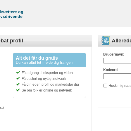
rksættere og
rvsdrivende
bat profil
Allere
Brugernavn
:
Alt det får du gratis
Du kan altid let melde dig fra igen
Kodeord
:
Få adgang til eksperter og viden
Få et stort og nyttigt netværk
Få din egen profil og markedsfør dig
Husk mig næs
Se om folk er online og netværk
st)