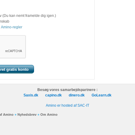
v (Du kan nemt framelde dig igen.)
emskab
 Amino-regler
Besøg vores samarbejdspartnere :
Saxis.dk
capino.dk
dinero.dk
GoLearn.dk
Amino er hosted af SAC-IT
 af Amino
Nyhedsbrev
Om Amino