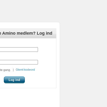
de Amino medlem? Log ind
|
Glemt kodeord
te gang.