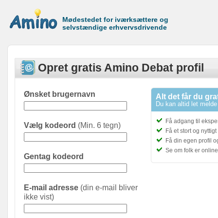
Mødestedet for iværksættere og
selvstændige erhvervsdrivende
Opret gratis Amino Debat profil
Ønsket brugernavn
Alt det får du gra
Du kan altid let melde 
Få adgang til ekspe
Vælg kodeord
(Min. 6 tegn)
Få et stort og nyttig
Få din egen profil 
Se om folk er onlin
Gentag kodeord
E-mail adresse
(din e-mail bliver
ikke vist)