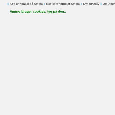
Køb annoncer på Amino
Regler for brug af Amino
Nyhedsbrev
Om Ami
Amino bruger cookies, tyg på den..