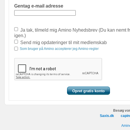
Gentag e-mail adresse
Ja tak, tilmeld mig Amino Nyhedsbrev (Du kan nemt f
igen.)
Send mig opdateringer til mit medlemskab
Som bruger på Amino accepterer jeg Amino-regler
Besøg vor
Saxis.dk
capin
Amino