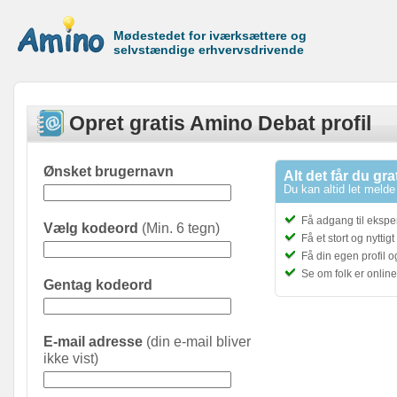
Mødestedet for iværksættere og
selvstændige erhvervsdrivende
Opret gratis Amino Debat profil
Ønsket brugernavn
Alt det får du gra
Du kan altid let melde 
Få adgang til ekspe
Vælg kodeord
(Min. 6 tegn)
Få et stort og nyttig
Få din egen profil 
Se om folk er onlin
Gentag kodeord
E-mail adresse
(din e-mail bliver
ikke vist)