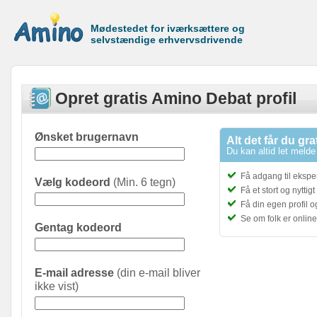
Mødestedet for iværksættere og
selvstændige erhvervsdrivende
Opret gratis Amino Debat profil
Ønsket brugernavn
Alt det får du gra
Du kan altid let melde 
Få adgang til ekspe
Vælg kodeord
(Min. 6 tegn)
Få et stort og nyttig
Få din egen profil 
Se om folk er onlin
Gentag kodeord
E-mail adresse
(din e-mail bliver
ikke vist)