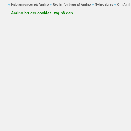
Køb annoncer på Amino
Regler for brug af Amino
Nyhedsbrev
Om Ami
Amino bruger cookies, tyg på den..