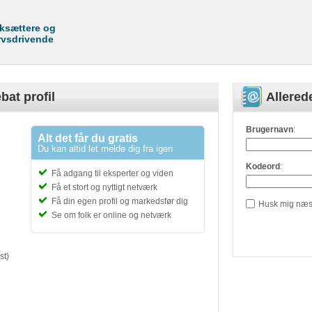
rksættere og
rvsdrivende
bat profil
Allere
Brugernavn
:
Alt det får du gratis
Du kan altid let melde dig fra igen
Kodeord
:
Få adgang til eksperter og viden
Få et stort og nyttigt netværk
Få din egen profil og markedsfør dig
Husk mig næs
Se om folk er online og netværk
st)