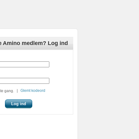
de Amino medlem? Log ind
|
Glemt kodeord
te gang.