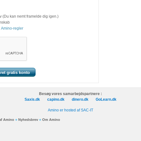
v (Du kan nemt framelde dig igen.)
emskab
 Amino-regler
Besøg vores samarbejdspartnere :
Saxis.dk
capino.dk
dinero.dk
GoLearn.dk
Amino er hosted af SAC-IT
 af Amino
Nyhedsbrev
Om Amino