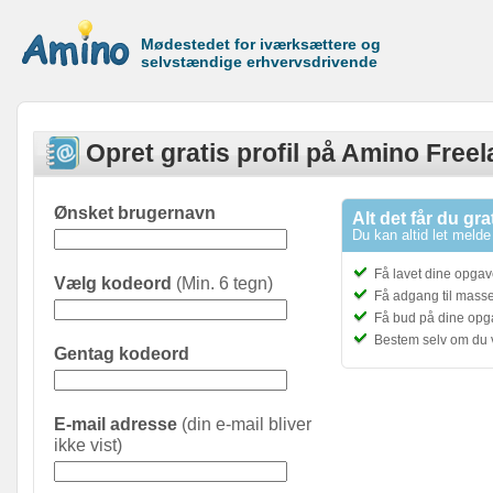
Mødestedet for iværksættere og
selvstændige erhvervsdrivende
Opret gratis profil på Amino Free
Ønsket brugernavn
Alt det får du gra
Du kan altid let melde 
Få lavet dine opgave
Vælg kodeord
(Min. 6 tegn)
Få adgang til masser
Få bud på dine opg
Bestem selv om du 
Gentag kodeord
E-mail adresse
(din e-mail bliver
ikke vist)