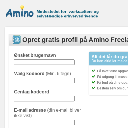
Mødestedet for iværksættere og
selvstændige erhvervsdrivende
Opret gratis profil på Amino Free
Ønsket brugernavn
Alt det får du gra
Du kan altid let melde 
Få lavet dine opgave
Vælg kodeord
(Min. 6 tegn)
Få adgang til masser
Få bud på dine opg
Bestem selv om du 
Gentag kodeord
E-mail adresse
(din e-mail bliver
ikke vist)