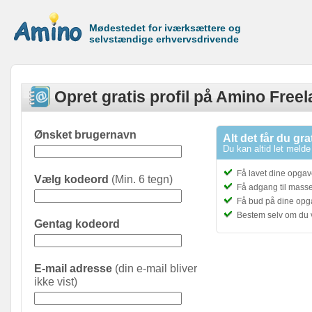
Mødestedet for iværksættere og
selvstændige erhvervsdrivende
Opret gratis profil på Amino Free
Ønsket brugernavn
Alt det får du gra
Du kan altid let melde 
Få lavet dine opgave
Vælg kodeord
(Min. 6 tegn)
Få adgang til masser
Få bud på dine opg
Bestem selv om du 
Gentag kodeord
E-mail adresse
(din e-mail bliver
ikke vist)