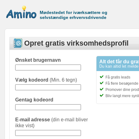
Mødestedet for iværksættere og
selvstændige erhvervsdrivende
Opret gratis virksomhedsprofil
Ønsket brugernavn
Alt det får du gra
Du kan altid let melde 
Få gratis leads
Vælg kodeord
(Min. 6 tegn)
Få flere besøgende t
Promover dine prod
Bliv langt mere syn
Gentag kodeord
E-mail adresse
(din e-mail bliver
ikke vist)