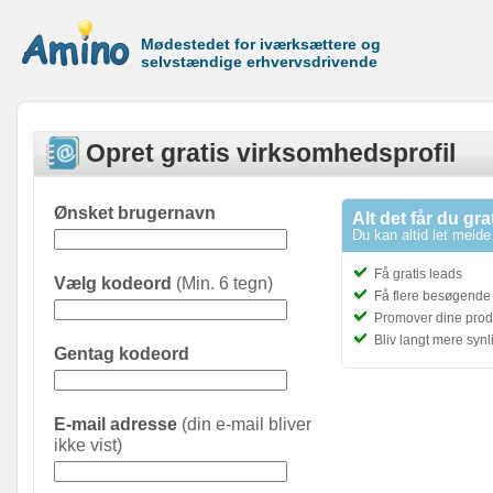
Mødestedet for iværksættere og
selvstændige erhvervsdrivende
Opret gratis virksomhedsprofil
Ønsket brugernavn
Alt det får du gra
Du kan altid let melde 
Få gratis leads
Vælg kodeord
(Min. 6 tegn)
Få flere besøgende t
Promover dine prod
Bliv langt mere syn
Gentag kodeord
E-mail adresse
(din e-mail bliver
ikke vist)