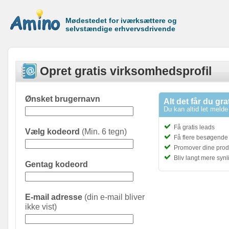
Mødestedet for iværksættere og
selvstændige erhvervsdrivende
Opret gratis virksomhedsprofil
Ønsket brugernavn
Alt det får du gra
Du kan altid let melde 
Få gratis leads
Vælg kodeord
(Min. 6 tegn)
Få flere besøgende t
Promover dine prod
Bliv langt mere syn
Gentag kodeord
E-mail adresse
(din e-mail bliver
ikke vist)