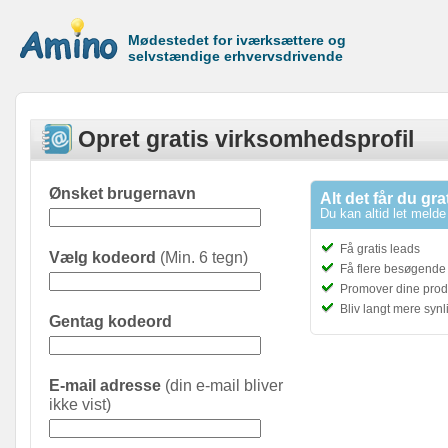
Mødestedet for iværksættere og
selvstændige erhvervsdrivende
Opret gratis virksomhedsprofil
Ønsket brugernavn
Alt det får du gra
Du kan altid let melde 
Få gratis leads
Vælg kodeord
(Min. 6 tegn)
Få flere besøgende t
Promover dine prod
Bliv langt mere syn
Gentag kodeord
E-mail adresse
(din e-mail bliver
ikke vist)