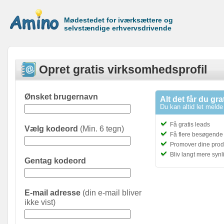
Mødestedet for iværksættere og
selvstændige erhvervsdrivende
Opret gratis virksomhedsprofil
Ønsket brugernavn
Alt det får du gra
Du kan altid let melde 
Få gratis leads
Vælg kodeord
(Min. 6 tegn)
Få flere besøgende t
Promover dine prod
Bliv langt mere syn
Gentag kodeord
E-mail adresse
(din e-mail bliver
ikke vist)