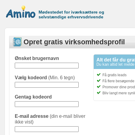
Mødestedet for iværksættere og
selvstændige erhvervsdrivende
Opret gratis virksomhedsprofil
Ønsket brugernavn
Alt det får du gra
Du kan altid let melde 
Få gratis leads
Vælg kodeord
(Min. 6 tegn)
Få flere besøgende t
Promover dine prod
Bliv langt mere syn
Gentag kodeord
E-mail adresse
(din e-mail bliver
ikke vist)