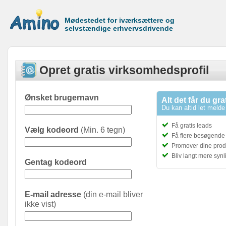
Mødestedet for iværksættere og
selvstændige erhvervsdrivende
Opret gratis virksomhedsprofil
Ønsket brugernavn
Alt det får du gra
Du kan altid let melde 
Få gratis leads
Vælg kodeord
(Min. 6 tegn)
Få flere besøgende t
Promover dine prod
Bliv langt mere syn
Gentag kodeord
E-mail adresse
(din e-mail bliver
ikke vist)