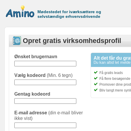
Mødestedet for iværksættere og
selvstændige erhvervsdrivende
Opret gratis virksomhedsprofil
Ønsket brugernavn
Alt det får du gra
Du kan altid let melde 
Få gratis leads
Vælg kodeord
(Min. 6 tegn)
Få flere besøgende t
Promover dine prod
Bliv langt mere syn
Gentag kodeord
E-mail adresse
(din e-mail bliver
ikke vist)