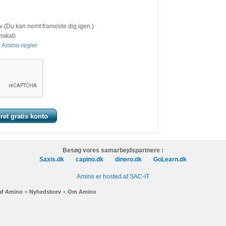
v (Du kan nemt framelde dig igen.)
emskab
 Amino-regler
Besøg vores samarbejdspartnere :
Saxis.dk
capino.dk
dinero.dk
GoLearn.dk
Amino er hosted af SAC-IT
 af Amino
Nyhedsbrev
Om Amino