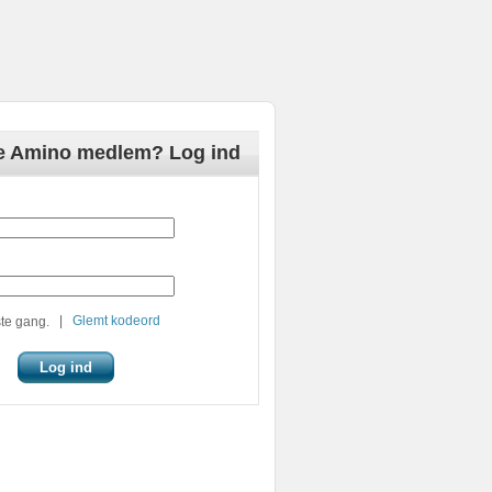
de Amino medlem? Log ind
|
Glemt kodeord
te gang.