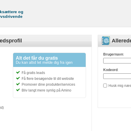
rksættere og
rvsdrivende
edsprofil
Allere
Brugernavn
:
Alt det får du gratis
Du kan altid let melde dig fra igen
Kodeord
:
Få gratis leads
Få flere besøgende til dit website
Promover dine produkter/services
Husk mig næs
Bliv langt mere synlig på Amino
st)