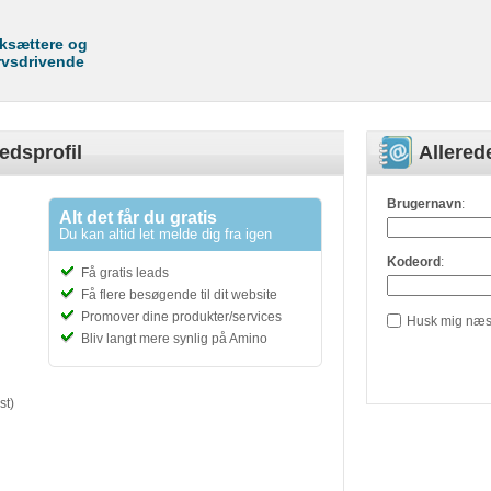
rksættere og
rvsdrivende
edsprofil
Allere
Brugernavn
:
Alt det får du gratis
Du kan altid let melde dig fra igen
Kodeord
:
Få gratis leads
Få flere besøgende til dit website
Promover dine produkter/services
Husk mig næs
Bliv langt mere synlig på Amino
st)