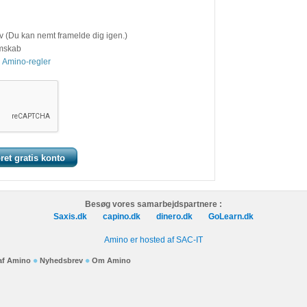
v (Du kan nemt framelde dig igen.)
emskab
 Amino-regler
Besøg vores samarbejdspartnere :
Saxis.dk
capino.dk
dinero.dk
GoLearn.dk
Amino er hosted af SAC-IT
 af Amino
Nyhedsbrev
Om Amino