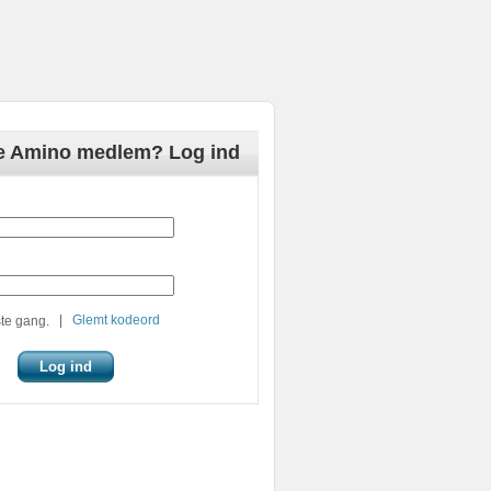
de Amino medlem? Log ind
|
Glemt kodeord
te gang.