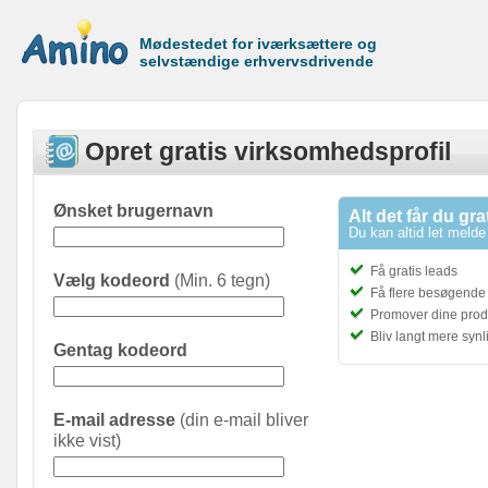
Mødestedet for iværksættere og
selvstændige erhvervsdrivende
Opret gratis virksomhedsprofil
Ønsket brugernavn
Alt det får du gra
Du kan altid let melde 
Få gratis leads
Vælg kodeord
(Min. 6 tegn)
Få flere besøgende t
Promover dine prod
Bliv langt mere syn
Gentag kodeord
E-mail adresse
(din e-mail bliver
ikke vist)