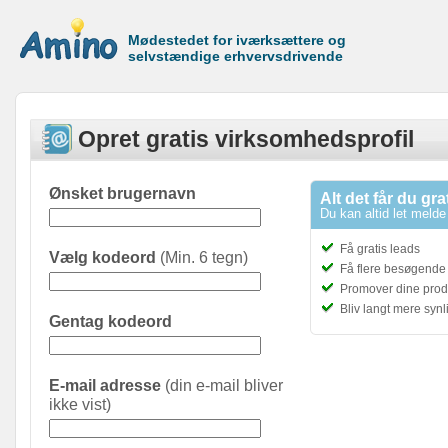
Mødestedet for iværksættere og
selvstændige erhvervsdrivende
Opret gratis virksomhedsprofil
Ønsket brugernavn
Alt det får du gra
Du kan altid let melde 
Få gratis leads
Vælg kodeord
(Min. 6 tegn)
Få flere besøgende t
Promover dine prod
Bliv langt mere syn
Gentag kodeord
E-mail adresse
(din e-mail bliver
ikke vist)