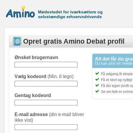
Mødestedet for iværksættere og
selvstændige erhvervsdrivende
Opret gratis Amino Debat profil
Ønsket brugernavn
Alt det får du gra
Du kan altid let melde 
Få adgang til ekspe
Vælg kodeord
(Min. 6 tegn)
Få et stort og nyttig
Få din egen profil 
Se om folk er onlin
Gentag kodeord
E-mail adresse
(din e-mail bliver
ikke vist)