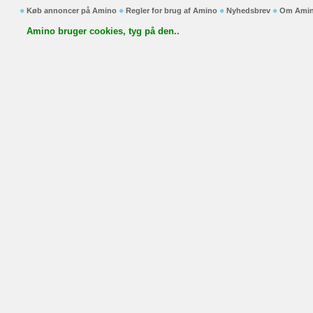
Køb annoncer på Amino
Regler for brug af Amino
Nyhedsbrev
Om Ami
Amino bruger cookies, tyg på den..