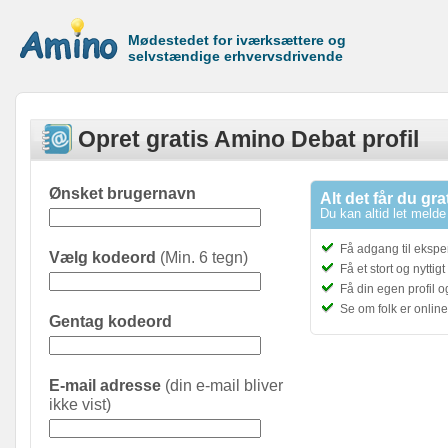
Mødestedet for iværksættere og
selvstændige erhvervsdrivende
Opret gratis Amino Debat profil
Ønsket brugernavn
Alt det får du gra
Du kan altid let melde 
Få adgang til ekspe
Vælg kodeord
(Min. 6 tegn)
Få et stort og nyttig
Få din egen profil 
Se om folk er onlin
Gentag kodeord
E-mail adresse
(din e-mail bliver
ikke vist)