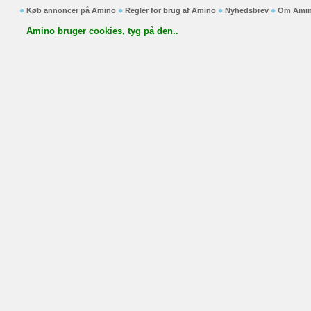
Køb annoncer på Amino
Regler for brug af Amino
Nyhedsbrev
Om Ami
Amino bruger cookies, tyg på den..