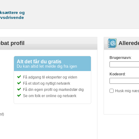
rksættere og
rvsdrivende
bat profil
Allere
Brugernavn
:
Alt det får du gratis
Du kan altid let melde dig fra igen
Kodeord
:
Få adgang til eksperter og viden
Få et stort og nyttigt netværk
Få din egen profil og markedsfør dig
Husk mig næs
Se om folk er online og netværk
st)