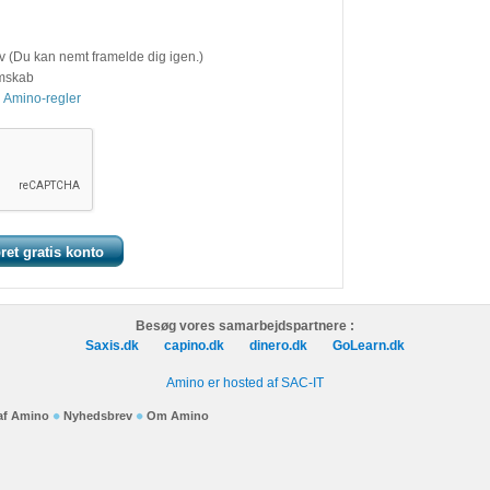
v (Du kan nemt framelde dig igen.)
emskab
 Amino-regler
Besøg vores samarbejdspartnere :
Saxis.dk
capino.dk
dinero.dk
GoLearn.dk
Amino er hosted af SAC-IT
 af Amino
Nyhedsbrev
Om Amino