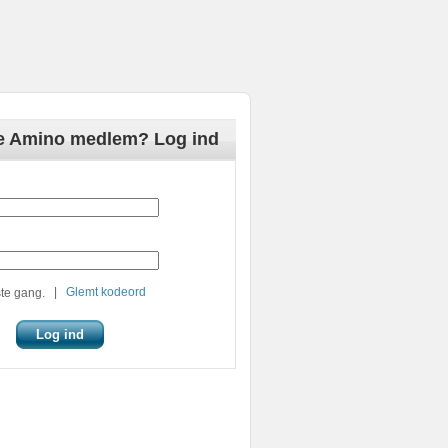
de Amino medlem? Log ind
|
Glemt kodeord
te gang.