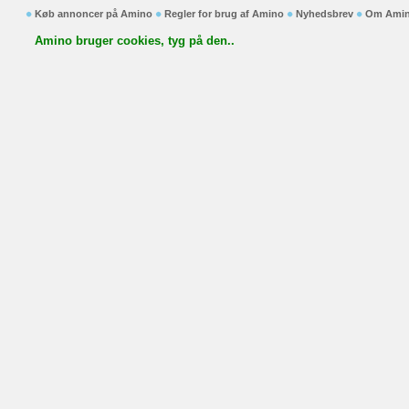
Køb annoncer på Amino
Regler for brug af Amino
Nyhedsbrev
Om Ami
Amino bruger cookies, tyg på den..