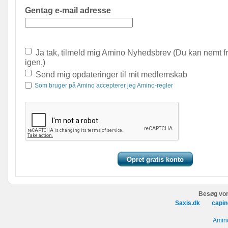
Gentag e-mail adresse
Ja tak, tilmeld mig Amino Nyhedsbrev (Du kan nemt f
igen.)
Send mig opdateringer til mit medlemskab
Som bruger på Amino accepterer jeg Amino-regler
Besøg vor
Saxis.dk
capin
Amino