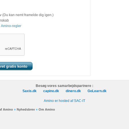
v (Du kan nemt framelde dig igen.)
emskab
 Amino-regler
Besøg vores samarbejdspartnere :
Saxis.dk
capino.dk
dinero.dk
GoLearn.dk
Amino er hosted af SAC-IT
 af Amino
Nyhedsbrev
Om Amino