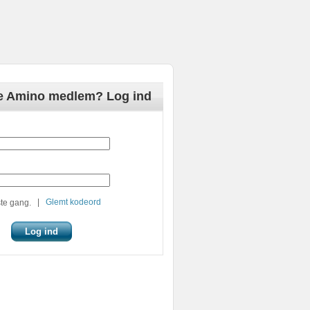
de Amino medlem? Log ind
|
Glemt kodeord
te gang.