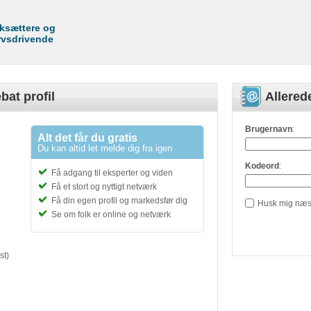
rksættere og
rvsdrivende
bat profil
Allere
Brugernavn
:
Alt det får du gratis
Du kan altid let melde dig fra igen
Kodeord
:
Få adgang til eksperter og viden
Få et stort og nyttigt netværk
Få din egen profil og markedsfør dig
Husk mig næs
Se om folk er online og netværk
st)