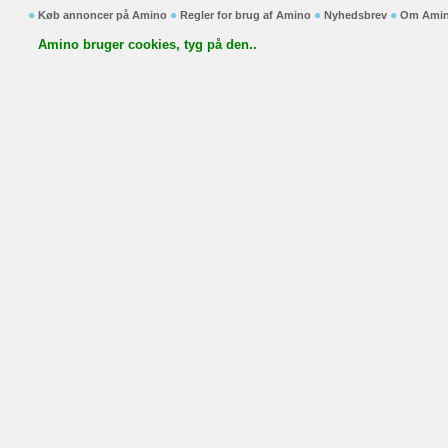
Køb annoncer på Amino
Regler for brug af Amino
Nyhedsbrev
Om Ami
Amino bruger cookies, tyg på den..