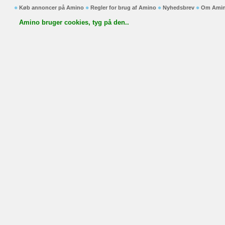
Køb annoncer på Amino
Regler for brug af Amino
Nyhedsbrev
Om Ami
Amino bruger cookies, tyg på den..