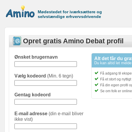
Mødestedet for iværksættere og
selvstændige erhvervsdrivende
Opret gratis Amino Debat profil
Ønsket brugernavn
Alt det får du gra
Du kan altid let melde 
Få adgang til ekspe
Vælg kodeord
(Min. 6 tegn)
Få et stort og nyttig
Få din egen profil 
Se om folk er onlin
Gentag kodeord
E-mail adresse
(din e-mail bliver
ikke vist)