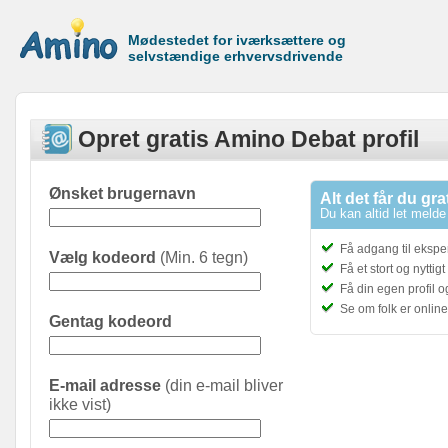
Mødestedet for iværksættere og
selvstændige erhvervsdrivende
Opret gratis Amino Debat profil
Ønsket brugernavn
Alt det får du gra
Du kan altid let melde 
Få adgang til ekspe
Vælg kodeord
(Min. 6 tegn)
Få et stort og nyttig
Få din egen profil 
Se om folk er onlin
Gentag kodeord
E-mail adresse
(din e-mail bliver
ikke vist)