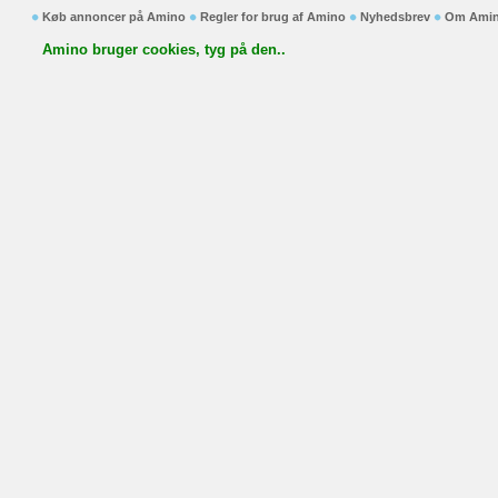
Køb annoncer på Amino
Regler for brug af Amino
Nyhedsbrev
Om Ami
Amino bruger cookies, tyg på den..