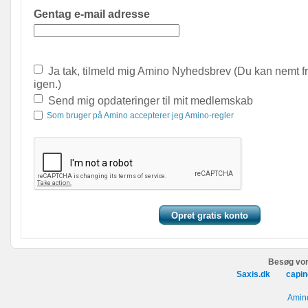
Gentag e-mail adresse
Ja tak, tilmeld mig Amino Nyhedsbrev (Du kan nemt f
igen.)
Send mig opdateringer til mit medlemskab
Som bruger på Amino accepterer jeg Amino-regler
Besøg vor
Saxis.dk
capin
Amino