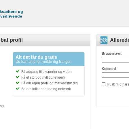
rksættere og
rvsdrivende
bat profil
Allere
Brugernavn
:
Alt det får du gratis
Du kan altid let melde dig fra igen
Kodeord
:
Få adgang til eksperter og viden
Få et stort og nyttigt netværk
Få din egen profil og markedsfør dig
Husk mig næs
Se om folk er online og netværk
st)