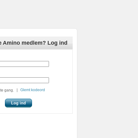
de Amino medlem? Log ind
|
Glemt kodeord
te gang.