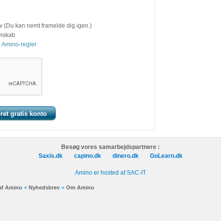
v (Du kan nemt framelde dig igen.)
emskab
 Amino-regler
Besøg vores samarbejdspartnere :
Saxis.dk
capino.dk
dinero.dk
GoLearn.dk
Amino er hosted af SAC-IT
 af Amino
Nyhedsbrev
Om Amino