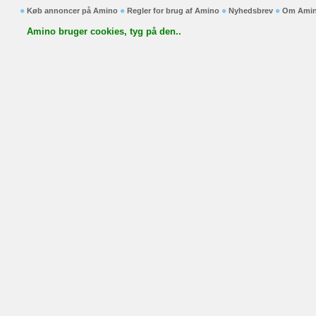
Køb annoncer på Amino
Regler for brug af Amino
Nyhedsbrev
Om Ami
Amino bruger cookies, tyg på den..