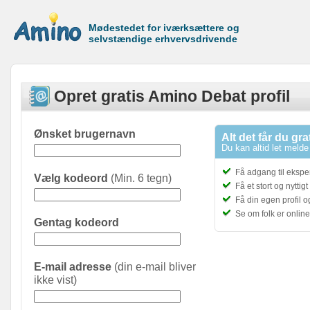
Mødestedet for iværksættere og
selvstændige erhvervsdrivende
Opret gratis Amino Debat profil
Ønsket brugernavn
Alt det får du gra
Du kan altid let melde 
Få adgang til ekspe
Vælg kodeord
(Min. 6 tegn)
Få et stort og nyttig
Få din egen profil 
Se om folk er onlin
Gentag kodeord
E-mail adresse
(din e-mail bliver
ikke vist)