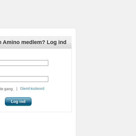
de Amino medlem? Log ind
|
Glemt kodeord
te gang.