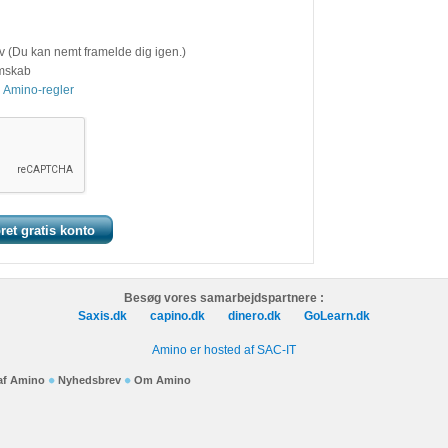
v (Du kan nemt framelde dig igen.)
emskab
 Amino-regler
Besøg vores samarbejdspartnere :
Saxis.dk
capino.dk
dinero.dk
GoLearn.dk
Amino er hosted af SAC-IT
 af Amino
Nyhedsbrev
Om Amino