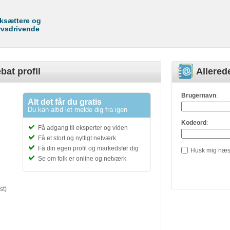
rksættere og
rvsdrivende
bat profil
Allere
Brugernavn
:
Alt det får du gratis
Du kan altid let melde dig fra igen
Kodeord
:
Få adgang til eksperter og viden
Få et stort og nyttigt netværk
Få din egen profil og markedsfør dig
Husk mig næs
Se om folk er online og netværk
st)