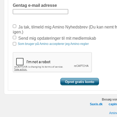
Gentag e-mail adresse
Ja tak, tilmeld mig Amino Nyhedsbrev (Du kan nemt f
igen.)
Send mig opdateringer til mit medlemskab
Som bruger på Amino accepterer jeg Amino-regler
Besøg vor
Saxis.dk
capin
Amino