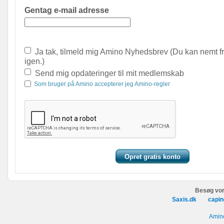
Gentag e-mail adresse
Ja tak, tilmeld mig Amino Nyhedsbrev (Du kan nemt f
igen.)
Send mig opdateringer til mit medlemskab
Som bruger på Amino accepterer jeg Amino-regler
Besøg vor
Saxis.dk
capin
Amino