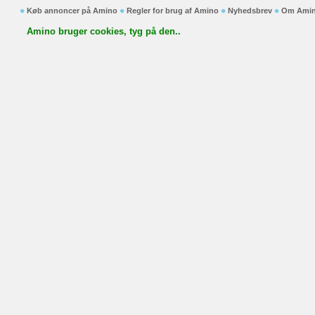
Køb annoncer på Amino
Regler for brug af Amino
Nyhedsbrev
Om Ami
Amino bruger cookies, tyg på den..