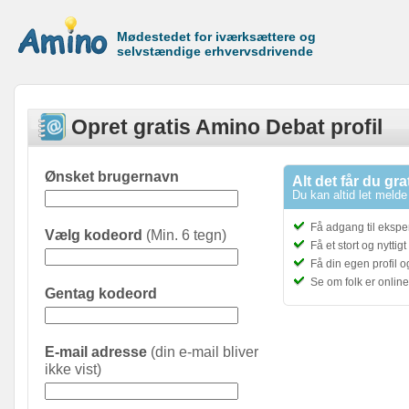
Mødestedet for iværksættere og
selvstændige erhvervsdrivende
Opret gratis Amino Debat profil
Ønsket brugernavn
Alt det får du gra
Du kan altid let melde 
Få adgang til ekspe
Vælg kodeord
(Min. 6 tegn)
Få et stort og nyttig
Få din egen profil 
Se om folk er onlin
Gentag kodeord
E-mail adresse
(din e-mail bliver
ikke vist)