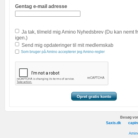
Gentag e-mail adresse
Ja tak, tilmeld mig Amino Nyhedsbrev (Du kan nemt f
igen.)
Send mig opdateringer til mit medlemskab
Som bruger på Amino accepterer jeg Amino-regler
Besøg vor
Saxis.dk
capin
Amino