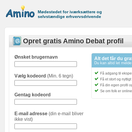
Mødestedet for iværksættere og
selvstændige erhvervsdrivende
Opret gratis Amino Debat profil
Ønsket brugernavn
Alt det får du gra
Du kan altid let melde 
Få adgang til ekspe
Vælg kodeord
(Min. 6 tegn)
Få et stort og nyttig
Få din egen profil 
Se om folk er onlin
Gentag kodeord
E-mail adresse
(din e-mail bliver
ikke vist)