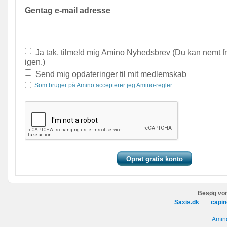
Gentag e-mail adresse
Ja tak, tilmeld mig Amino Nyhedsbrev (Du kan nemt f
igen.)
Send mig opdateringer til mit medlemskab
Som bruger på Amino accepterer jeg Amino-regler
Besøg vor
Saxis.dk
capin
Amino