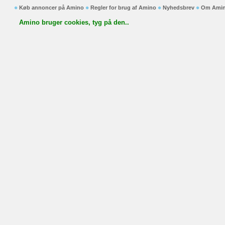
Køb annoncer på Amino
Regler for brug af Amino
Nyhedsbrev
Om Ami
Amino bruger cookies, tyg på den..