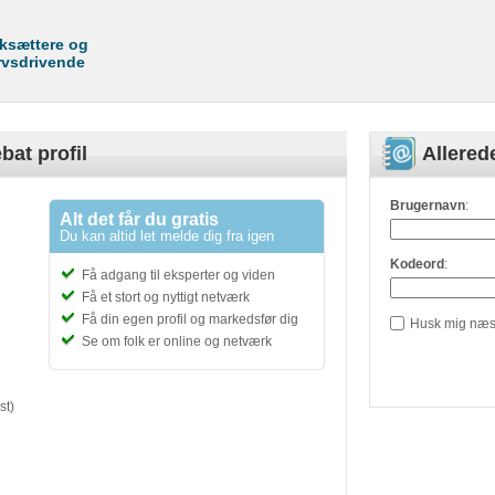
rksættere og
rvsdrivende
bat profil
Allere
Brugernavn
:
Alt det får du gratis
Du kan altid let melde dig fra igen
Kodeord
:
Få adgang til eksperter og viden
Få et stort og nyttigt netværk
Få din egen profil og markedsfør dig
Husk mig næs
Se om folk er online og netværk
st)