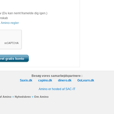
v (Du kan nemt framelde dig igen.)
emskab
 Amino-regler
Besøg vores samarbejdspartnere :
Saxis.dk
capino.dk
dinero.dk
GoLearn.dk
Amino er hosted af SAC-IT
 af Amino
Nyhedsbrev
Om Amino