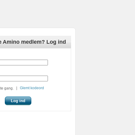
de Amino medlem? Log ind
|
Glemt kodeord
te gang.