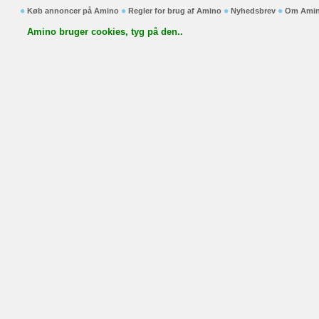
Køb annoncer på Amino
Regler for brug af Amino
Nyhedsbrev
Om Ami
Amino bruger cookies, tyg på den..