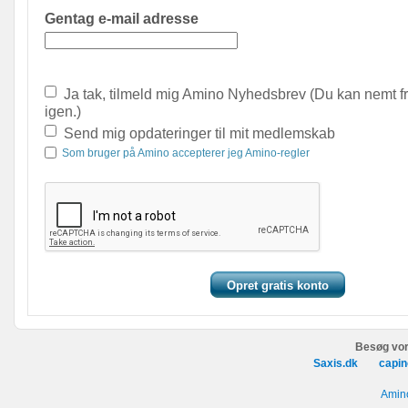
Gentag e-mail adresse
Ja tak, tilmeld mig Amino Nyhedsbrev (Du kan nemt f
igen.)
Send mig opdateringer til mit medlemskab
Som bruger på Amino accepterer jeg Amino-regler
Besøg vor
Saxis.dk
capin
Amino