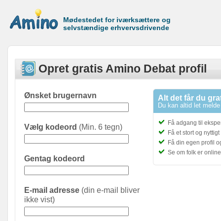
Mødestedet for iværksættere og
selvstændige erhvervsdrivende
Opret gratis Amino Debat profil
Ønsket brugernavn
Alt det får du gra
Du kan altid let melde 
Få adgang til ekspe
Vælg kodeord
(Min. 6 tegn)
Få et stort og nyttig
Få din egen profil 
Se om folk er onlin
Gentag kodeord
E-mail adresse
(din e-mail bliver
ikke vist)