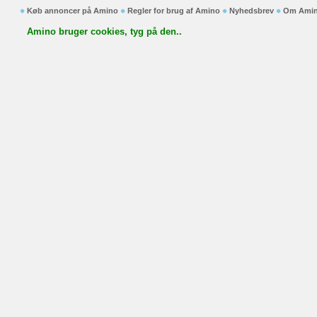
Køb annoncer på Amino
Regler for brug af Amino
Nyhedsbrev
Om Ami
Amino bruger cookies, tyg på den..